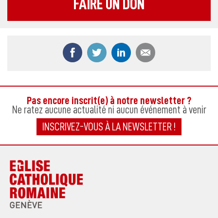
FAIRE UN DON
Partager ce contenu sur Facebook
Partager ce contenu sur Twitter
Partager ce contenu sur
Partager ce co
Pas encore inscrit(e) à notre newsletter ?
Ne ratez aucune actualité ni aucun événement à venir
INSCRIVEZ-VOUS À LA NEWSLETTER !