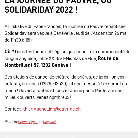
LA JOURNÉE DU PAUVRE, OU
SOLIDARIDAY 2022 !
A l’initiative du Pape François, la Journée du Pauvre rebaptisée
Solidariday sera vécue à Genève le Jeudi de l’Ascension 26 mai,
de 11h30 à 18h !
Où ?
Dans les locaux et l’église qui accueille la communauté de
langue anglaise, John-XXIII/St-Nicolas de Flüe,
Route de
Montbrillant 57, 1202 Genève !
Des ateliers de danse, de théâtre, de prières, de jardin, un coin
enfants, un repas (12h30-13h30), et une messe à 17h seront au
menu ! Ouvert à toutes et tous et animé par la Pastorale des
milieux ouverts. Venez nombreux !
Contact :
thierry.schelling@cath-ge.ch
Photo by
Helena Lopes
on
Unsplash