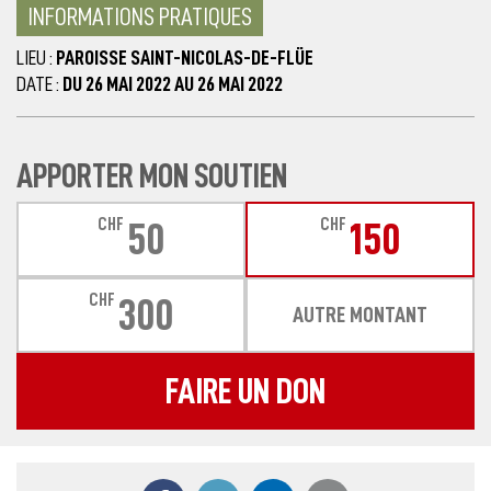
INFORMATIONS PRATIQUES
LIEU :
PAROISSE SAINT-NICOLAS-DE-FLÜE
DATE :
DU 26 MAI 2022 AU 26 MAI 2022
APPORTER MON SOUTIEN
CHF
CHF
50
150
CHF
300
AUTRE MONTANT
FAIRE UN DON
Partager ce contenu sur Facebook
Partager ce contenu sur Twitter
Partager ce contenu sur
Partager ce co