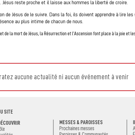
. Jésus reste proche et il laisse aux hommes la liberté de croire.
 de Jésus de le suivre. Dans la foi, ils doivent apprendre à lire l
résence au plus intime de chacun de nous.
et de la mort de Jésus, la Résurrection et l’Ascension font place à la joie et 
ratez aucune actualité ni aucun événement à venir
U SITE
MESSES & PAROISSES
DÉCOUVRIR
Prochaines messes
A
ôle
Paroisses & Communautés
É
ualités