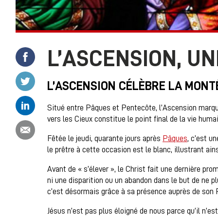
L’ASCENSION, U
Partager ce contenu sur Facebook
Partager ce contenu sur Twitter
L’ASCENSION CÉLÈBRE LA MONTÉ
Partager ce contenu sur Linkedin
Situé entre Pâques et Pentecôte, l’Ascension marque 
vers les Cieux constitue le point final de la vie hum
Partager ce contenu par email
Fêtée le jeudi, quarante jours après
Pâques
, c’est u
le prêtre à cette occasion est le blanc, illustrant ainsi
Avant de « s’élever », le Christ fait une dernière pro
ni une disparition ou un abandon dans le but de ne plu
c’est désormais grâce à sa présence auprès de son 
Jésus n’est pas plus éloigné de nous parce qu’il n’es