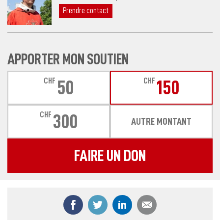
Prendre contact
APPORTER MON SOUTIEN
CHF
CHF
50
150
CHF
300
AUTRE MONTANT
FAIRE UN DON
Partager ce contenu sur Facebook
Partager ce contenu sur Twitter
Partager ce contenu sur
Partager ce co