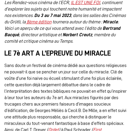
Les Rendez-vous cinéma de l’ECR,
IL EST UNE FOI
, continuent
d’explorer les sujets qui touchent notre humanité et impactent
nos existences.
Du 3 au 7 mai 2023
, dans les salles des Cinémas
du Grütli, la
8ème édition
tournera autour du thème :
Miracle
.
Voici un aperçu de ce qui vous attend avec l’édito de
Bertrand
Bacqué
, directeur artistique et
Norbert Creutz
, membre du
comité et critique cinéma au Temps.
LE 7è ART A L’EPREUVE DU MIRACLE
Sans doute un festival de cinéma dédié aux questions religieuses
ne pouvait-il que se pencher un jour sur celle du miracle. Clé de
voûte d’une foi naïve ou écueil stimulant d’une foi plus éclairée,
cette question déjà largement débattue dans le cadre de
l’interprétation des textes bibliques ne pouvait en effet qu’inspirer
à leur tour les auteurs du 7e art. Aux miracles figurés par des
trucages chers aux premiers faiseurs d’images soucieux
d’édification, de Georges Méliès à Cecil B. De Mille, a en effet suivi
une attitude plus responsable, qui cherche à distinguer le
miraculeux du tout-venant fantastique à base d’effets spéciaux.
Ainsi, de Carl T. Dreyer
(
Ordet
)
à Paul Schrader
(
First