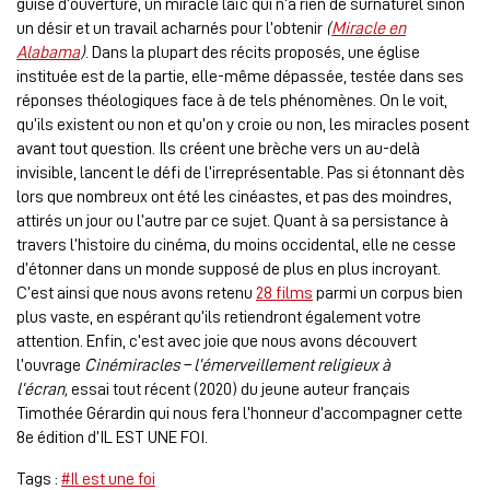
guise d’ouverture, un miracle laïc qui n’a rien de surnaturel sinon
un désir et un travail acharnés pour l’obtenir
(
Miracle en
Alabama
)
. Dans la plupart des récits proposés, une église
instituée est de la partie, elle-même dépassée, testée dans ses
réponses théologiques face à de tels phénomènes. On le voit,
qu’ils existent ou non et qu’on y croie ou non, les miracles posent
avant tout question. Ils créent une brèche vers un au-delà
invisible, lancent le défi de l’irreprésentable. Pas si étonnant dès
lors que nombreux ont été les cinéastes, et pas des moindres,
attirés un jour ou l’autre par ce sujet. Quant à sa persistance à
travers l’histoire du cinéma, du moins occidental, elle ne cesse
d’étonner dans un monde supposé de plus en plus incroyant.
C’est ainsi que nous avons retenu
28 films
parmi un corpus bien
plus vaste, en espérant qu’ils retiendront également votre
attention. Enfin, c’est avec joie que nous avons découvert
l’ouvrage
Cinémiracles – l’émerveillement religieux à
l’écran,
essai tout récent (2020) du jeune auteur français
Timothée Gérardin qui nous fera l’honneur d’accompagner cette
8e édition d’IL EST UNE FOI.
Tags :
#Il est une foi