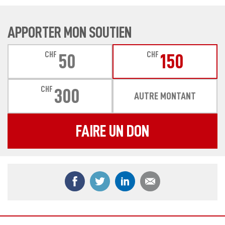
APPORTER MON SOUTIEN
CHF
CHF
50
150
CHF
300
AUTRE MONTANT
FAIRE UN DON
Partager ce contenu sur Facebook
Partager ce contenu sur Twitter
Partager ce contenu sur
Partager ce co