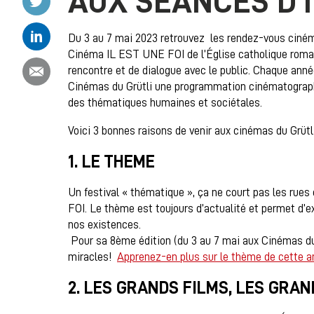
AUX SÉANCES D’I
Partager ce contenu sur Linkedin
Du 3 au 7 mai 2023 retrouvez les rendez-vous cin
Cinéma IL EST UNE FOI de l’Église catholique romain
Partager ce contenu par email
rencontre et de dialogue avec le public. Chaque ann
Cinémas du Grütli une programmation cinématographi
des thématiques humaines et sociétales.
Voici 3 bonnes raisons de venir aux cinémas du Grüt
1. LE THEME
Un festival « thématique », ça ne court pas les rue
FOI. Le thème est toujours d’actualité et permet d’e
nos existences.
Pour sa 8ème édition (du 3 au 7 mai aux Cinémas du G
miracles!
Apprenez-en plus sur le thème de cette an
2. LES GRANDS FILMS, LES GRA