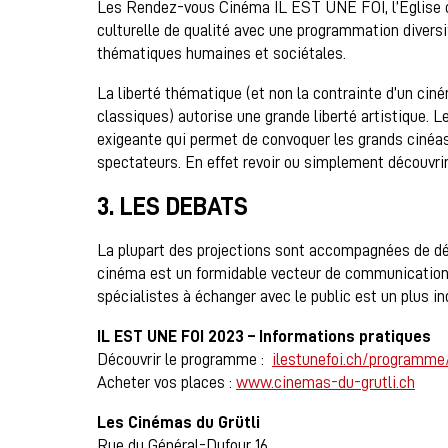
Les Rendez-vous Cinéma IL EST UNE FOI, l’Église ca
culturelle de qualité avec une programmation diversi
thématiques humaines et sociétales.
La liberté thématique (et non la contrainte d’un ciné
classiques) autorise une grande liberté artistique. L
exigeante qui permet de convoquer les grands cinéaste
spectateurs. En effet revoir ou simplement découvri
3. LES DEBATS
La plupart des projections sont accompagnées de déb
cinéma est un formidable vecteur de communication e
spécialistes à échanger avec le public est un plus in
IL EST UNE FOI 2023 – Informations pratiques
Découvrir le programme :
ilestunefoi.ch/programme
Acheter vos places :
www.cinemas-du-grutli.ch
Les Cinémas du Grütli
Rue du Général-Dufour 16