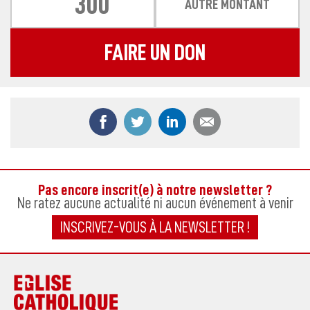
300
AUTRE MONTANT
FAIRE UN DON
Partager ce contenu sur Facebook
Partager ce contenu sur Twitter
Partager ce contenu sur
Partager ce co
Pas encore inscrit(e) à notre newsletter ?
Ne ratez aucune actualité ni aucun événement à venir
INSCRIVEZ-VOUS À LA NEWSLETTER !