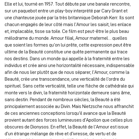
Elle et lui, tourné en 1957. Tout débute par une banale rencontre,
sur un paquebot entre un play-boy interprété par Cary Grant et
une chanteuse jouée par la très britannique Deborah Kerr. Ils sont
chacun engagés de leur côté mais l’Amour les saisit, les enlace
et, implacable, tisse sa toile. Ce film est peut-être le plus beau
mélodrame du monde. Amour filial, Amour maternel… quelles
que soient les formes qu’on lui prête, cette expression peut être
ultime de la Beauté constitue une quête permanente qui trace
nos destins. Dans un monde qui appelle à la fraternité entre les
individus et crée ainsi une horizontalité nécessaire, indispensable
afin de nous lier plutôt que de nous séparer, l’Amour, comme la
Beauté, crée une transcendance, une verticalité de l’ordre du
spirituel. Sans cette verticalité, telle une flèche de cathédrale qui
monte vers le divin, la fraternité horizontale demeure sans âme,
sans destin. Pendant de nombreux siècles, la Beauté a été
principalement associée au Divin. Mais Nietzsche nous affranchit
de ces anciennes conceptions lorsqu’il avance que la Beauté
provient autant des forces lumineuses d’Apollon que celles plus
obscures de Dionysos. En effet, la Beauté de l’Amour est issue
d’un étrange mélange de rêve et d’ivresse, de vertu et de