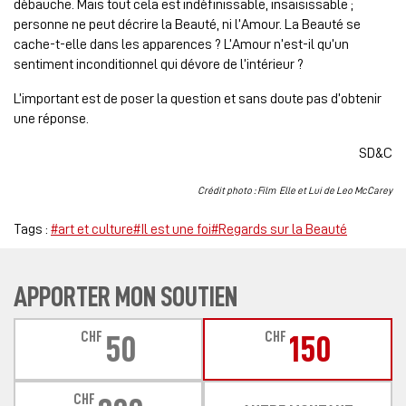
débauche. Mais tout cela est indéfinissable, insaisissable ;
personne ne peut décrire la Beauté, ni l’Amour. La Beauté se
cache-t-elle dans les apparences ? L’Amour n’est-il qu’un
sentiment inconditionnel qui dévore de l’intérieur ?
L’important est de poser la question et sans doute pas d’obtenir
une réponse.
SD&C
Crédit photo : Film Elle et Lui de Leo McCarey
Tags :
#art et culture
#Il est une foi
#Regards sur la Beauté
APPORTER MON SOUTIEN
CHF
CHF
50
150
CHF