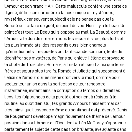
l’Amour et son grand « A ». Cette majuscule confère une sorte de
dignité, défini son caractère à la fois unique et mystérieux,
mystérieux car souvent subjectif et je ne pense pas que la
Beauté soit affaire de goût, de point de vue. Non, Il y a le beau. Un
point c’est tout. Le Beau qui s’oppose au mal. La Beauté, comme
l’Amour a le don de créer en nous les ressentis les plus forts et
les plus immédiats, des ressentis aussi bien charnels
qu’émotionnels. Les poètes ont tant scandé son nom, tenté de
déchiffrer ses mystères, de Paris qui enlève Hélène et provoque
la chute de Troie chez Homère, à Tristan et Iseult ainsi que leurs
frères et sœurs plus tardifs, Roméo et Juliette qui succombent à
l’élixir de l’amour qui les mène droit vers la mort, comme pour
sceller leur union dans la perfection de leur rencontre
instantanée, évitant ainsi la corruption du temps qui défait les
liens, les fulgurances de la pureté qui peinent à résister à la
routine, au quotidien. Oui, les grands Amours finissent mal car
c’est ainsi que l’essence même du sentiment est préservé. Denis
de Rougemont développe magnifiquement ce thème de l’amour
passion dans « L’Amour et l’Occident ». Léo McCarey s’approprie
parfaitement le sujet de cette passion brûlante, aveuglante dans