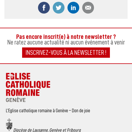
Partager ce contenu sur Facebook
Partager ce contenu sur Twitter
Partager ce contenu sur
Partager ce co
Pas encore inscrit(e) à notre newsletter ?
Ne ratez aucune actualité ni aucun événement à venir
INSCRIVEZ-VOUS À LA NEWSLETTER !
L’Eglise catholique romaine à Genève – Don de joie
Diocèse de Lausanne, Genève et Fribourg