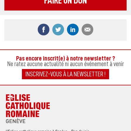
FAIRE UN DON
Partager ce contenu sur Facebook
Partager ce contenu sur Twitter
Partager ce contenu sur
Partager ce co
Pas encore inscrit(e) à notre newsletter ?
Ne ratez aucune actualité ni aucun événement à venir
INSCRIVEZ-VOUS À LA NEWSLETTER !