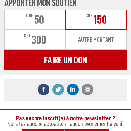
APPORTER MON SOUTIEN
CHF
CHF
50
150
CHF
300
AUTRE MONTANT
FAIRE UN DON
Partager ce contenu sur Facebook
Partager ce contenu sur Twitter
Partager ce contenu sur
Partager ce co
Pas encore inscrit(e) à notre newsletter ?
Ne ratez aucune actualité ni aucun événement à venir