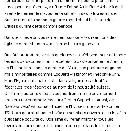
sombres nous interpelle, non seulement pour le passé, mais
aussi pour le présent », a affirmé l’abbé Alain René Arbez à qui il
avait été demandé d’évoquer la situation des réfugiés juifs en
Suisse durant la seconde guerre mondiale et l’attitude des
Eglises durant cette sombre période.
Dans le sillage du gouvernement suisse, « les réactions des
Eglises sont frileuses », a affirmé le curé genevois.
Du côté protestant, seules quelques voix s’élèvent pour défendre
les juifs persécutés, comme celles du pasteur Keller de Zurich,
de l’Eglise libre dans le canton de Vaud, des pasteurs engagés
mais minoritaires comme Edouard Platzhoff et Théophile Grin.
Mais l’Eglise nationale reste dans la ligne des autorités
fédérales, très réservées au nom de la neutralité suisse.
Certains pasteurs vaudois se montrent même ouvertement
antisémites comme Messieurs Clot et Gagnebin. Aussi,
Le
Semeur vaudois
journal officiel de l’Eglise protestante écrit en
1933 : « à quoi attribuer la levée de boucliers envers les juifs ? à la
puissance occulte du judaïsme qui ferait marcher tous les
leviers de commande de l’opinion publique dans le monde », a