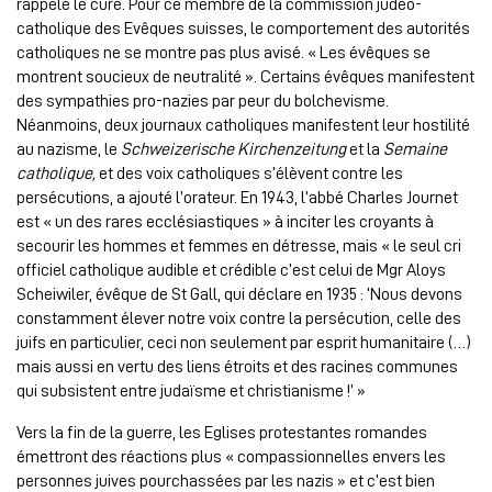
rappelé le curé. Pour ce membre de la commission judéo-
catholique des Evêques suisses, le comportement des autorités
catholiques ne se montre pas plus avisé. « Les évêques se
montrent soucieux de neutralité ». Certains évêques manifestent
des sympathies pro-nazies par peur du bolchevisme.
Néanmoins, deux journaux catholiques manifestent leur hostilité
au nazisme, le
Schweizerische Kirchenzeitung
et la
Semaine
catholique,
et des voix catholiques s’élèvent contre les
persécutions, a ajouté l’orateur. En 1943, l’abbé Charles Journet
est « un des rares ecclésiastiques » à inciter les croyants à
secourir les hommes et femmes en détresse, mais « le seul cri
officiel catholique audible et crédible c’est celui de Mgr Aloys
Scheiwiler, évêque de St Gall, qui déclare en 1935 : ‘Nous devons
constamment élever notre voix contre la persécution, celle des
juifs en particulier, ceci non seulement par esprit humanitaire (…)
mais aussi en vertu des liens étroits et des racines communes
qui subsistent entre judaïsme et christianisme !’ »
Vers la fin de la guerre, les Eglises protestantes romandes
émettront des réactions plus « compassionnelles envers les
personnes juives pourchassées par les nazis » et c’est bien