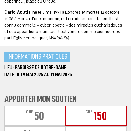
espagnol) , place du Cirque.
Carlo Acutis
, né le 3 mai 1991 à Londres et mort le 12 octobre
2006 à Monza d’une leucémie, est un adolescent italien. Il est
connu comme le « cyber-apôtre » des miracles eucharistiques
et des apparitions mariales. Il est vénéré comme bienheureux
par l’Église catholique (
Wikipédia
).
INFORMATIONS PRATIQUES
LIEU :
PAROISSE DE NOTRE-DAME
DATE :
DU 9 MAI 2025 AU 11 MAI 2025
APPORTER MON SOUTIEN
CHF
CHF
50
150