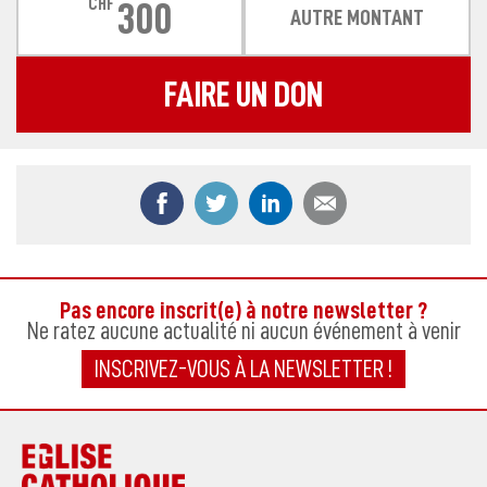
CHF
300
AUTRE MONTANT
FAIRE UN DON
Partager ce contenu sur Facebook
Partager ce contenu sur Twitter
Partager ce contenu sur
Partager ce co
Pas encore inscrit(e) à notre newsletter ?
Ne ratez aucune actualité ni aucun événement à venir
INSCRIVEZ-VOUS À LA NEWSLETTER !