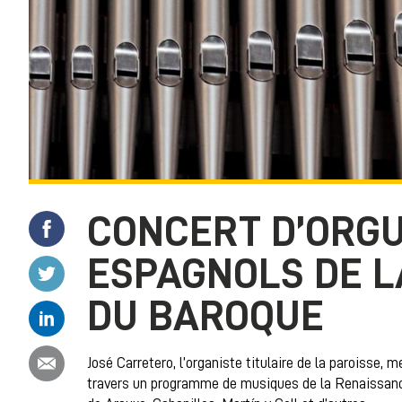
CONCERT D’ORGU
Partager ce contenu sur Facebook
ESPAGNOLS DE L
Partager ce contenu sur Twitter
DU BAROQUE
Partager ce contenu sur Linkedin
Partager ce contenu par email
José Carretero, l’organiste titulaire de la paroisse, 
travers un programme de musiques de la Renaissanc