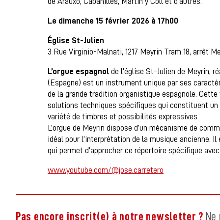
de Arauxo, Cabanilles, Martín y Coll et d’autres.
Le dimanche 15 février 2026 à 17h00
Église St-Julien
3 Rue Virginio-Malnati, 1217 Meyrin Tram 18, arrêt M
L’orgue espagnol
de l’église St-Julien de Meyrin, 
(Espagne) est un instrument unique par ses caractér
de la grande tradition organistique espagnole. Cette 
solutions techniques spécifiques qui constituent u
variété de timbres et possibilités expressives.
L’orgue de Meyrin dispose d’un mécanisme de commut
idéal pour l’interprétation de la musique ancienne. I
qui permet d’approcher ce répertoire spécifique avec 
www.youtube.com/@jose.carretero
Pas encore inscrit(e) à notre newsletter ?
Ne 