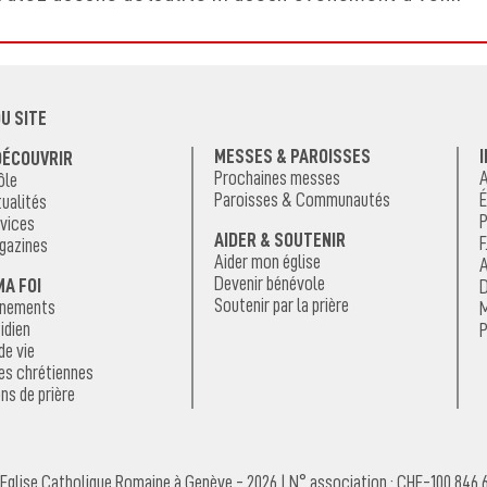
U SITE
MESSES & PAROISSES
DÉCOUVRIR
Prochaines messes
A
ôle
Paroisses & Communautés
É
ualités
P
vices
AIDER & SOUTENIR
F
gazines
Aider mon église
A
Devenir bénévole
MA FOI
D
Soutenir par la prière
énements
M
idien
P
de vie
es chrétiennes
ns de prière
Eglise Catholique Romaine à Genève - 2026 | N° association : CHE-100.846.