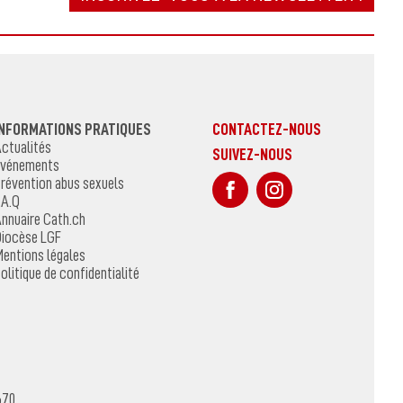
INFORMATIONS PRATIQUES
CONTACTEZ-NOUS
ctualités
SUIVEZ-NOUS
vénements
sur Facebook
Sur Instagr
révention abus sexuels
.A.Q
nnuaire Cath.ch
iocèse LGF
entions légales
olitique de confidentialité
670