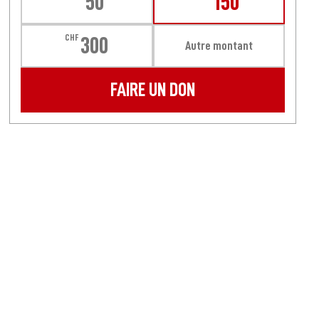
50
150
CHF
300
Autre montant
FAIRE UN DON