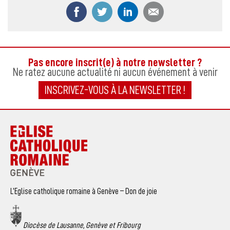
Partager ce contenu sur Facebook
Partager ce contenu sur Twitter
Partager ce contenu sur
Partager ce co
Pas encore inscrit(e) à notre newsletter ?
Ne ratez aucune actualité ni aucun événement à venir
INSCRIVEZ-VOUS À LA NEWSLETTER !
L’Eglise catholique romaine à Genève – Don de joie
Diocèse de Lausanne, Genève et Fribourg