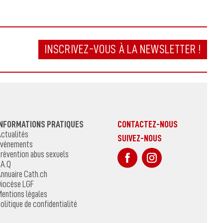
INSCRIVEZ-VOUS À LA NEWSLETTER !
INFORMATIONS PRATIQUES
CONTACTEZ-NOUS
ctualités
SUIVEZ-NOUS
vénements
sur Facebook
Sur Instagr
révention abus sexuels
.A.Q
nnuaire Cath.ch
iocèse LGF
entions légales
olitique de confidentialité