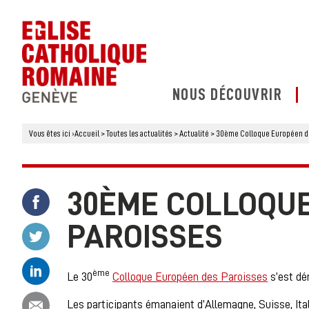
NOUS DÉCOUVRIR
Vous êtes ici
›
Accueil
>
Toutes les actualités
>
Actualité
>
30ème Colloque Européen de
30ÈME COLLOQU
Partager ce contenu sur Facebook
PAROISSES
Partager ce contenu sur Twitter
Partager ce contenu sur Linkedin
ème
Le 30
Colloque Européen des Paroisses
s’est dér
Partager ce contenu par email
Les participants émanaient d’Allemagne, Suisse, Ital