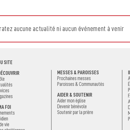
ratez aucune actualité ni aucun événement à venir
U SITE
MESSES & PAROISSES
DÉCOUVRIR
Prochaines messes
A
ôle
Paroisses & Communautés
É
ualités
P
vices
AIDER & SOUTENIR
F
gazines
Aider mon église
A
Devenir bénévole
MA FOI
D
Soutenir par la prière
énements
M
idien
P
de vie