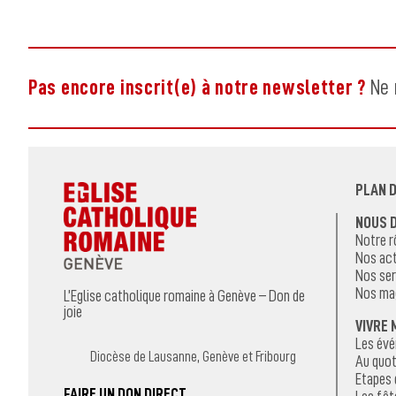
Pas encore inscrit(e) à notre newsletter ?
Ne 
PLAN D
NOUS 
Notre r
Nos act
Nos ser
Nos ma
L’Eglise catholique romaine à Genève – Don de
joie
VIVRE 
Les év
Diocèse de Lausanne, Genève et Fribourg
Au quot
Etapes 
FAIRE UN DON DIRECT