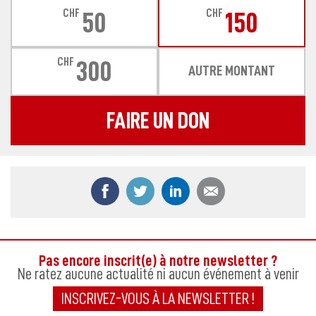
CHF
CHF
50
150
CHF
300
AUTRE MONTANT
FAIRE UN DON
Partager ce contenu sur Facebook
Partager ce contenu sur Twitter
Partager ce contenu sur
Partager ce co
Pas encore inscrit(e) à notre newsletter ?
Ne ratez aucune actualité ni aucun événement à venir
INSCRIVEZ-VOUS À LA NEWSLETTER !