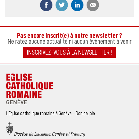
Partager ce contenu sur Facebook
Partager ce contenu sur Twitter
Partager ce contenu sur
Partager ce co
Pas encore inscrit(e) à notre newsletter ?
Ne ratez aucune actualité ni aucun événement à venir
INSCRIVEZ-VOUS À LA NEWSLETTER !
L’Eglise catholique romaine à Genève – Don de joie
Diocèse de Lausanne, Genève et Fribourg