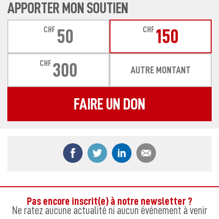
APPORTER MON SOUTIEN
CHF
CHF
50
150
CHF
300
AUTRE MONTANT
FAIRE UN DON
Partager ce contenu sur Facebook
Partager ce contenu sur Twitter
Partager ce contenu sur
Partager ce co
Pas encore inscrit(e) à notre newsletter ?
Ne ratez aucune actualité ni aucun événement à venir