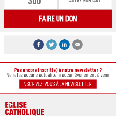
300
AUTRE MONTANT
FAIRE UN DON
Partager ce contenu sur Facebook
Partager ce contenu sur Twitter
Partager ce contenu sur
Partager ce co
Pas encore inscrit(e) à notre newsletter ?
Ne ratez aucune actualité ni aucun événement à venir
INSCRIVEZ-VOUS À LA NEWSLETTER !