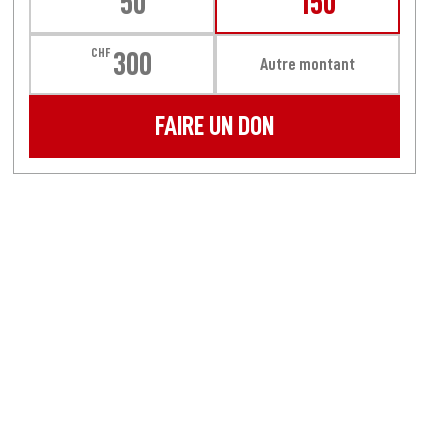
50
150
CHF
300
Autre montant
FAIRE UN DON