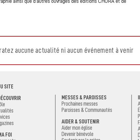
graphie ainsi que d’autres ouvrages des éditions CHORA et de
ratez aucune actualité ni aucun événement à venir
U SITE
MESSES & PAROISSES
DÉCOUVRIR
Prochaines messes
A
ôle
Paroisses & Communautés
É
ualités
P
vices
AIDER & SOUTENIR
F
gazines
Aider mon église
A
Devenir bénévole
MA FOI
D