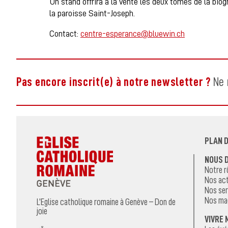
Un stand offrira à la vente les deux tomes de la bio
la paroisse Saint-Joseph.
Contact:
centre-esperance@bluewin.ch
Pas encore inscrit(e) à notre newsletter ?
Ne 
PLAN D
NOUS 
Notre r
Nos act
Nos ser
Nos ma
L’Eglise catholique romaine à Genève – Don de
joie
VIVRE 