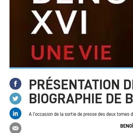
PRÉSENTATION D
Partager ce contenu sur Facebook
BIOGRAPHIE DE B
Partager ce contenu sur Twitter
Partager ce contenu sur Linkedin
A l’occasion de la sortie de presse des deux tomes d
Partager ce contenu par email
BENOÎ