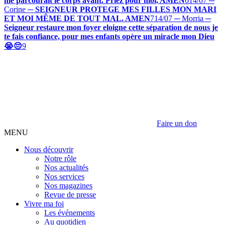
me parcourait le corps avant. Priez pour moi, AMEN
6
14/07 ─
Corine
─
SEIGNEUR PROTEGE MES FILLES MON MARI
ET MOI MÊME DE TOUT MAL. AMEN
7
14/07 ─ Morria
─
Seigneur restaure mon foyer eloigne cette séparation de nous je
te fais confiance, pour mes enfants opère un miracle mon Dieu
😭😔
9
Faire un don
MENU
Nous découvrir
Notre rôle
Nos actualités
Nos services
Nos magazines
Revue de presse
Vivre ma foi
Les événements
Au quotidien