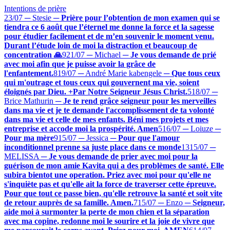
Intentions de prière
23/07 ─ Stesie
─
Prière pour l’obtention de mon examen qui se
tiendra ce 6 août que l’éternel me donne la force et la sagesse
pour étudier facilement et de m’en souvenir le moment venu.
Durant l’étude loin de moi la distraction et beaucoup de
concentration 🙏
9
21/07 ─ Michael
─
Je vous demande de prié
avec moi afin que je puisse avoir la grâce de
l'enfantement.
8
19/07 ─ André Marie kabengele
─
Que tous ceux
qui m'outrage et tous ceux qui gouvernent ma vie, soient
éloignés par Dieu. +Par Notre Seigneur Jésus Christ.
5
18/07 ─
Brice Mathurin
─
Je te rend grâce seigneur pour les merveilles
dans ma vie et je te demande l'accomplissement de ta volonté
dans ma vie et celle de mes enfants. Béni mes projets et mes
entreprise et accode moi la prospérité. Amen
5
16/07 ─ Loiuze
─
Pour ma mère
9
15/07 ─ Jessica
─
Pour que l'amour
inconditionnel prenne sa juste place dans ce monde
13
15/07 ─
MELISSA
─
Je vous demande de prier avec moi pour la
guérison de mon amie Kavita qui a des problèmes de santé. Elle
subira bientot une operation. Priez avec moi pour qu'elle ne
s'inquiète pas et qu'elle ait la force de traverser cette épreuve.
Pour que tout ce passe bien, qu'elle retrouve la santé et soit vite
de retour auprès de sa famille. Amen.
7
15/07 ─ Enzo
─
Seigneur,
aide moi à surmonter la perte de mon chien et la séparation
avec ma copine, redonne moi le sourire et la joie de vivre que