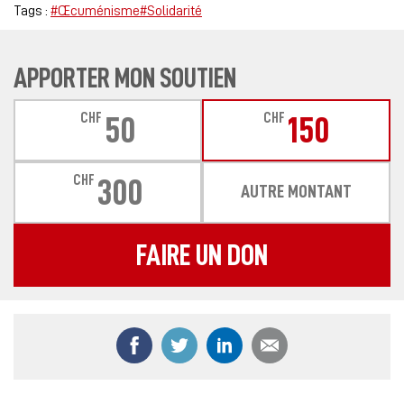
Tags :
#Œcuménisme
#Solidarité
APPORTER MON SOUTIEN
CHF
CHF
50
150
CHF
300
AUTRE MONTANT
FAIRE UN DON
Partager ce contenu sur Facebook
Partager ce contenu sur Twitter
Partager ce contenu sur
Partager ce co