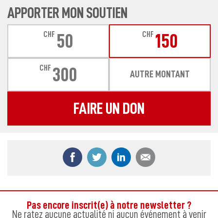
APPORTER MON SOUTIEN
CHF
CHF
50
150
CHF
300
AUTRE MONTANT
FAIRE UN DON
Partager ce contenu sur Facebook
Partager ce contenu sur Twitter
Partager ce contenu sur
Partager ce co
Pas encore inscrit(e) à notre newsletter ?
Ne ratez aucune actualité ni aucun événement à venir