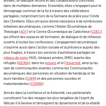
années, un dialogue fécond et des collaborations concrètes
dans de multiples domaines. Ensemble, elles s’engagent pour le
témoignage commun de la foi à travers des célébrations
partagées, notamment lors de la Semaine de prière pour l’Unité
des Chrétiens. Elles ont aussi donné naissance à de nombreuses
initiatives œcuméniques, comme l’Atelier Œcuménique de
Théologie (
AOT
) et le Centre Œcuménique de Catéchèse (
COEC
),
qui offrent des espaces de formation, de dialogue et de réflexion
ouverts à toutes les confessions. L’engagement œcuménique
s’exprime aussi dans l’action sociale et la présence auprès des
plus fragiles, à travers les services d’aumônerie partagés en
milieux de soins
(HUG, cliniques privées, EMS), auprès des
réfugiés (
AGORA
), dans les
prisons
et à l’
Université
, ainsi qu’au
sein de communautés vivantes comme les Communautés
œcuméniques des personnes en situation de handicap et de
leurs familles (
COPH
) et des personnes sourdes et
malentendantes (
COSMG
).
Ancrés dans la confiance et la fraternité, ces partenariats
constituent l’un des visages les plus tangibles de l’esprit de
Vatican II à Genève et témoignent du dynamisme et de la vitalité