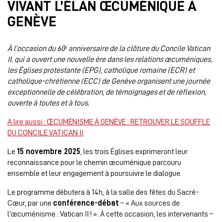
VIVANT L’ÉLAN ŒCUMÉNIQUE À
GENÈVE
À l’occasion du 60ᵉ anniversaire de la clôture du Concile Vatican
II, qui a ouvert une nouvelle ère dans les relations œcuméniques,
les Églises protestante (EPG), catholique romaine (ECR) et
catholique-chrétienne (ECC) de Genève organisent une journée
exceptionnelle de célébration, de témoignages et de réflexion,
ouverte à toutes et à tous.
A lire aussi : ŒCUMÉNISME À GENÈVE : RETROUVER LE SOUFFLE
DU CONCILE VATICAN II
Le
15 novembre 2025
, les trois Églises exprimeront leur
reconnaissance pour le chemin œcuménique parcouru
ensemble et leur engagement à poursuivre le dialogue.
Le programme débutera à 14h, à la salle des fêtes du Sacré-
Cœur, par une
conférence-débat
– « Aux sources de
l’œcuménisme : Vatican II ! ». À cette occasion, les intervenants –