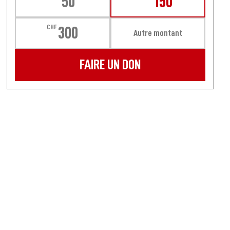
50
150
CHF
300
Autre montant
FAIRE UN DON