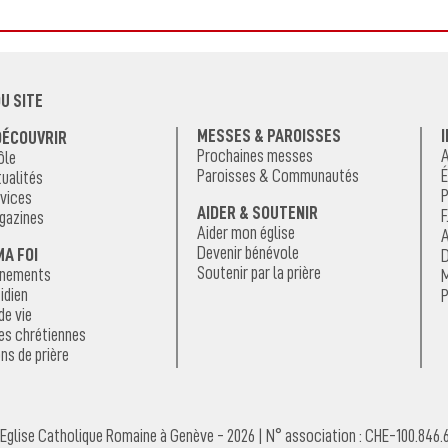
U SITE
MESSES & PAROISSES
DÉCOUVRIR
Prochaines messes
A
ôle
Paroisses & Communautés
É
ualités
P
vices
AIDER & SOUTENIR
F
gazines
Aider mon église
A
Devenir bénévole
MA FOI
D
Soutenir par la prière
énements
M
idien
P
de vie
es chrétiennes
ns de prière
Eglise Catholique Romaine à Genève - 2026 | N° association : CHE-100.846.