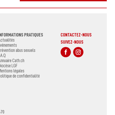
INFORMATIONS PRATIQUES
CONTACTEZ-NOUS
ctualités
SUIVEZ-NOUS
vénements
sur Facebook
Sur Instagr
révention abus sexuels
.A.Q
nnuaire Cath.ch
iocèse LGF
entions légales
olitique de confidentialité
670