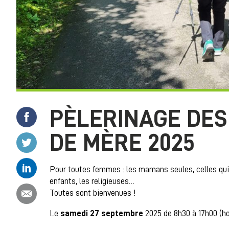
PÈLERINAGE DE
Partager ce contenu sur Facebook
DE MÈRE 2025
Partager ce contenu sur Twitter
Partager ce contenu sur Linkedin
Pour toutes femmes : les mamans seules, celles qui 
enfants, les religieuses…
Partager ce contenu par email
Toutes sont bienvenues !
Le
samedi 27 septembre
2025 de 8h30 à 17h00 (ho