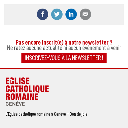
Partager ce contenu sur Facebook
Partager ce contenu sur Twitter
Partager ce contenu sur
Partager ce co
Pas encore inscrit(e) à notre newsletter ?
Ne ratez aucune actualité ni aucun événement à venir
INSCRIVEZ-VOUS À LA NEWSLETTER !
L’Eglise catholique romaine à Genève – Don de joie