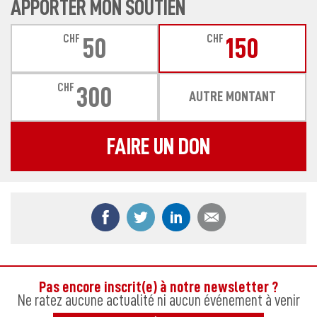
APPORTER MON SOUTIEN
CHF
CHF
50
150
CHF
300
AUTRE MONTANT
FAIRE UN DON
Partager ce contenu sur Facebook
Partager ce contenu sur Twitter
Partager ce contenu sur
Partager ce co
Pas encore inscrit(e) à notre newsletter ?
Ne ratez aucune actualité ni aucun événement à venir