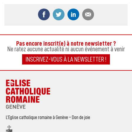
Partager ce contenu sur Facebook
Partager ce contenu sur Twitter
Partager ce contenu sur
Partager ce co
Pas encore inscrit(e) à notre newsletter ?
Ne ratez aucune actualité ni aucun événement à venir
INSCRIVEZ-VOUS À LA NEWSLETTER !
L’Eglise catholique romaine à Genève – Don de joie