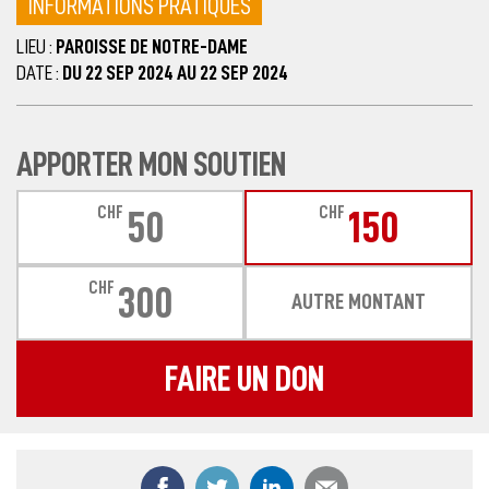
INFORMATIONS PRATIQUES
LIEU :
PAROISSE DE NOTRE-DAME
DATE :
DU 22 SEP 2024 AU 22 SEP 2024
APPORTER MON SOUTIEN
CHF
CHF
50
150
CHF
300
AUTRE MONTANT
FAIRE UN DON
Partager ce contenu sur Facebook
Partager ce contenu sur Twitter
Partager ce contenu sur
Partager ce co