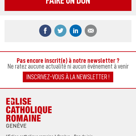
FAIRE UN DON
Partager ce contenu sur Facebook
Partager ce contenu sur Twitter
Partager ce contenu sur
Partager ce co
Pas encore inscrit(e) à notre newsletter ?
Ne ratez aucune actualité ni aucun événement à venir
INSCRIVEZ-VOUS À LA NEWSLETTER !