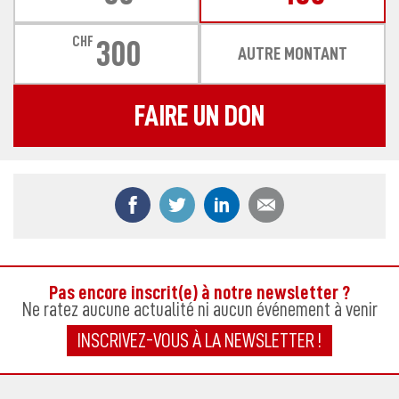
CHF
300
AUTRE MONTANT
FAIRE UN DON
Partager ce contenu sur Facebook
Partager ce contenu sur Twitter
Partager ce contenu sur
Partager ce co
Pas encore inscrit(e) à notre newsletter ?
Ne ratez aucune actualité ni aucun événement à venir
INSCRIVEZ-VOUS À LA NEWSLETTER !