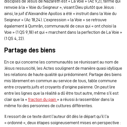
disciples de Jésus de Nazareth est « La Voie » (Ac 9,2), terme qui
renvoie à la « Voie du Seigneur », visant Dieu plutôt que Jésus :
ainsi, le juif d’Alexandrie Apollos a été « instruit dans la Voie du
Seigneur » (Ac 18,24). L’expression « la Voie » se retrouve
également à Qumrân, communauté de ceux qui « ont choisi la
Voie » (1 QS 9,18) et qui « marchent dans la perfection de La Voie »
(1 QS 4, 22).
Partage des biens
En ce qui concerne les communautés se réunissant au nom de
Jésus ressuscité, les Actes soulignent de manière quasi idyllique
les relations de haute qualité qui prédominent. Partage des biens
mis librement en commun au service de tous, table commune
entre croyants juifs et croyants d’origine païenne. On peut lire
entre les lignes que la réalité a dû être tout autre, même s’il est
clair que la «
fraction du pain
» a réussi à rassembler dans la
même foi des personnes de cultures différentes.
Il ressort de ce texte dont l’auteur dit dès le départ qu’il l’a
« ordonné », deux étapes soigneusement mises en perspective :