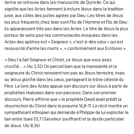
terme se retrouve dans les manuscrits de Qumrân. Ce qui
signifie que les Actes tiennent à inclure Jésus dans la tradition
juive, aux côtés des justes agréés par Dieu. Les titres de Jésus
les plus fréquents chez Jean sont Fils de l’Homme et Fils de Dieu :
ils apparaissent très peu dans les Actes. Le titre de Jésus le plus
porteur de sens pour les communautés évoquées dans les
Actes des apôtres est « Seigneur », c’est-à-dire celui « qui est
ressuscité d’entre les morts », « conformément aux Ecritures ».
« Dieu l’a fait Seigneur et Christ, ce Jésus que vous aviez
crucifié… » (Ac 2,32) On perçoit bien que la messianité et la
seigneurie du Christ renvoient non pas au Jésus terrestre, mais
au Jésus glorifié dans les cieux, partageant le trône céleste du
Père. Le livre des Actes appuie son discours sur Jésus à partir de
prophéties réalisées dans son parcours. Dans son premier
discours, Pierre affirme que « le prophète David avait prédit la
résurrection du Christ dans le psaume 16,8-11. Le récit montre un
sympathisant éthiopien qui demande à Philippe de lui expliciter le
lien entre Isaïe 53,7 (Serviteur souffrant) et le destin particulier
de Jésus. (Ac 8,36)