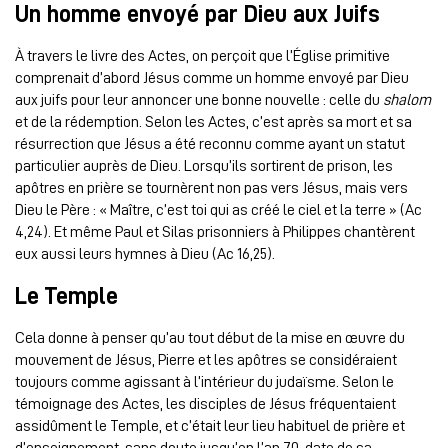
Un homme envoyé par Dieu aux Juifs
À travers le livre des Actes, on perçoit que l’Église primitive
comprenait d’abord Jésus comme un homme envoyé par Dieu
aux juifs pour leur annoncer une bonne nouvelle : celle du
shalom
et de la rédemption. Selon les Actes, c’est après sa mort et sa
résurrection que Jésus a été reconnu comme ayant un statut
particulier auprès de Dieu. Lorsqu’ils sortirent de prison, les
apôtres en prière se tournèrent non pas vers Jésus, mais vers
Dieu le Père : « Maître, c’est toi qui as créé le ciel et la terre » (Ac
4,24). Et même Paul et Silas prisonniers à Philippes chantèrent
eux aussi leurs hymnes à Dieu (Ac 16,25).
Le Temple
Cela donne à penser qu’au tout début de la mise en œuvre du
mouvement de Jésus, Pierre et les apôtres se considéraient
toujours comme agissant à l’intérieur du judaïsme. Selon le
témoignage des Actes, les disciples de Jésus fréquentaient
assidûment le Temple, et c’était leur lieu habituel de prière et
d’enseignement, sans doute jusqu’en l’an 70, date de sa