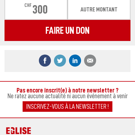
CHF
300
AUTRE MONTANT
FAIRE UN DON
Partager ce contenu sur Facebook
Partager ce contenu sur Twitter
Partager ce contenu sur
Partager ce co
Pas encore inscrit(e) à notre newsletter ?
Ne ratez aucune actualité ni aucun événement à venir
INSCRIVEZ-VOUS À LA NEWSLETTER !