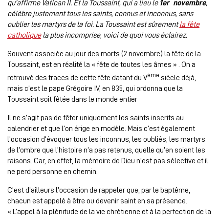
qu’affirme Vatican II. Et la Toussaint, qui a lieu le
1er novembre
,
célèbre justement tous les saints, connus et inconnus, sans
oublier les martyrs de la foi. La Toussaint est sûrement
la fête
catholique
la plus incomprise, voici de quoi vous éclairez.
Souvent associée au jour des morts (2 novembre) la fête de la
Toussaint, est en réalité la « fête de toutes les âmes » . On a
ème
retrouvé des traces de cette fête datant du V
siècle déjà,
mais c’est le pape Grégoire IV, en 835, qui ordonna que la
Toussaint soit fêtée dans le monde entier
Il ne s’agit pas de fêter uniquement les saints inscrits au
calendrier et que l’on érige en modèle. Mais c’est également
l’occasion d’évoquer tous les inconnus, les oubliés, les martyrs
de l’ombre que l’histoire n’a pas retenus, quelle qu’en soient les
raisons. Car, en effet, la mémoire de Dieu n’est pas sélective et il
ne perd personne en chemin.
C’est d’ailleurs l’occasion de rappeler que, par le baptême,
chacun est appelé à être ou devenir saint en sa présence.
« L’appel à la plénitude de la vie chrétienne et à la perfection de la