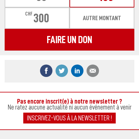
CHF
300
AUTRE MONTANT
FAIRE UN DON
Partager ce contenu sur Facebook
Partager ce contenu sur Twitter
Partager ce contenu sur
Partager ce co
Pas encore inscrit(e) à notre newsletter ?
Ne ratez aucune actualité ni aucun événement à venir
INSCRIVEZ-VOUS À LA NEWSLETTER !