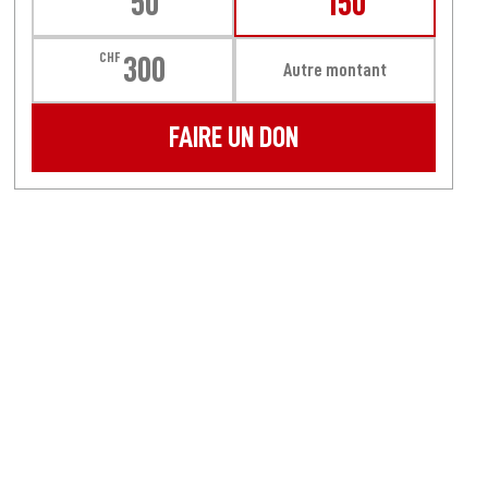
50
150
CHF
300
Autre montant
FAIRE UN DON