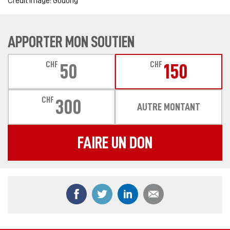
Crédit image: Godong
APPORTER MON SOUTIEN
CHF
CHF
50
150
CHF
300
AUTRE MONTANT
FAIRE UN DON
Partager ce contenu sur Facebook
Partager ce contenu sur Twitter
Partager ce contenu sur
Partager ce co