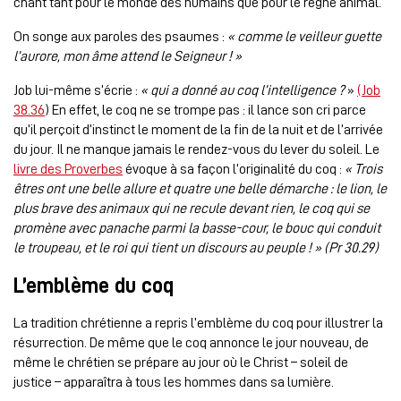
chant tant pour le monde des humains que pour le règne animal.
On songe aux paroles des psaumes :
« comme le veilleur guette
l’aurore, mon âme attend le Seigneur ! »
Job lui-même s’écrie :
« qui a donné au coq l’intelligence ?
»
(Job
38.36
) En effet, le coq ne se trompe pas : il lance son cri parce
qu’il perçoit d’instinct le moment de la fin de la nuit et de l’arrivée
du jour. Il ne manque jamais le rendez-vous du lever du soleil. Le
livre des Proverbes
évoque à sa façon l’originalité du coq :
« Trois
êtres ont une belle allure et quatre une belle démarche : le lion, le
plus brave des animaux qui ne recule devant rien, le coq qui se
promène avec panache parmi la basse-cour, le bouc qui conduit
le troupeau, et le roi qui tient un discours au peuple ! » (Pr 30.29)
L’emblème du coq
La tradition chrétienne a repris l’emblème du coq pour illustrer la
résurrection. De même que le coq annonce le jour nouveau, de
même le chrétien se prépare au jour où le Christ – soleil de
justice – apparaîtra à tous les hommes dans sa lumière.