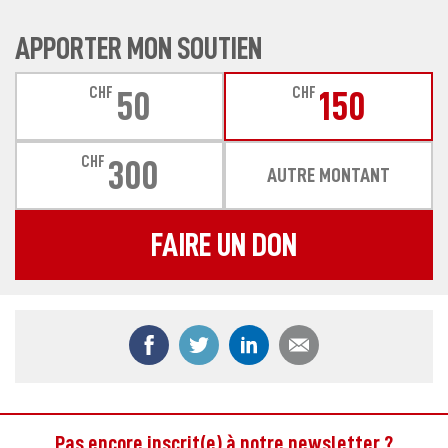
APPORTER MON SOUTIEN
CHF
CHF
50
150
CHF
300
AUTRE MONTANT
FAIRE UN DON
Partager ce contenu sur Facebook
Partager ce contenu sur Twitter
Partager ce contenu sur
Partager ce co
Pas encore inscrit(e) à notre newsletter ?