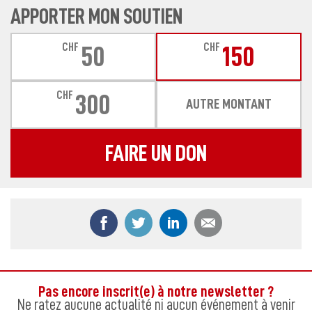
APPORTER MON SOUTIEN
CHF
CHF
50
150
CHF
300
AUTRE MONTANT
FAIRE UN DON
Partager ce contenu sur Facebook
Partager ce contenu sur Twitter
Partager ce contenu sur
Partager ce co
Pas encore inscrit(e) à notre newsletter ?
Ne ratez aucune actualité ni aucun événement à venir