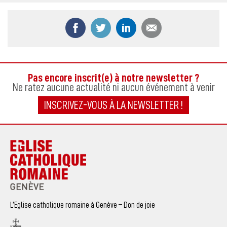
Partager ce contenu sur Facebook
Partager ce contenu sur Twitter
Partager ce contenu sur
Partager ce co
Pas encore inscrit(e) à notre newsletter ?
Ne ratez aucune actualité ni aucun événement à venir
INSCRIVEZ-VOUS À LA NEWSLETTER !
L’Eglise catholique romaine à Genève – Don de joie