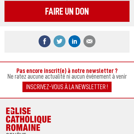
FAIRE UN DON
Partager ce contenu sur Facebook
Partager ce contenu sur Twitter
Partager ce contenu sur
Partager ce co
Pas encore inscrit(e) à notre newsletter ?
Ne ratez aucune actualité ni aucun événement à venir
INSCRIVEZ-VOUS À LA NEWSLETTER !