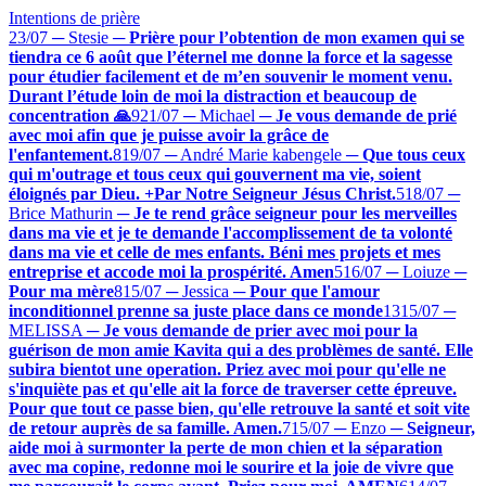
Intentions de prière
23/07 ─ Stesie
─
Prière pour l’obtention de mon examen qui se
tiendra ce 6 août que l’éternel me donne la force et la sagesse
pour étudier facilement et de m’en souvenir le moment venu.
Durant l’étude loin de moi la distraction et beaucoup de
concentration 🙏
9
21/07 ─ Michael
─
Je vous demande de prié
avec moi afin que je puisse avoir la grâce de
l'enfantement.
8
19/07 ─ André Marie kabengele
─
Que tous ceux
qui m'outrage et tous ceux qui gouvernent ma vie, soient
éloignés par Dieu. +Par Notre Seigneur Jésus Christ.
5
18/07 ─
Brice Mathurin
─
Je te rend grâce seigneur pour les merveilles
dans ma vie et je te demande l'accomplissement de ta volonté
dans ma vie et celle de mes enfants. Béni mes projets et mes
entreprise et accode moi la prospérité. Amen
5
16/07 ─ Loiuze
─
Pour ma mère
8
15/07 ─ Jessica
─
Pour que l'amour
inconditionnel prenne sa juste place dans ce monde
13
15/07 ─
MELISSA
─
Je vous demande de prier avec moi pour la
guérison de mon amie Kavita qui a des problèmes de santé. Elle
subira bientot une operation. Priez avec moi pour qu'elle ne
s'inquiète pas et qu'elle ait la force de traverser cette épreuve.
Pour que tout ce passe bien, qu'elle retrouve la santé et soit vite
de retour auprès de sa famille. Amen.
7
15/07 ─ Enzo
─
Seigneur,
aide moi à surmonter la perte de mon chien et la séparation
avec ma copine, redonne moi le sourire et la joie de vivre que