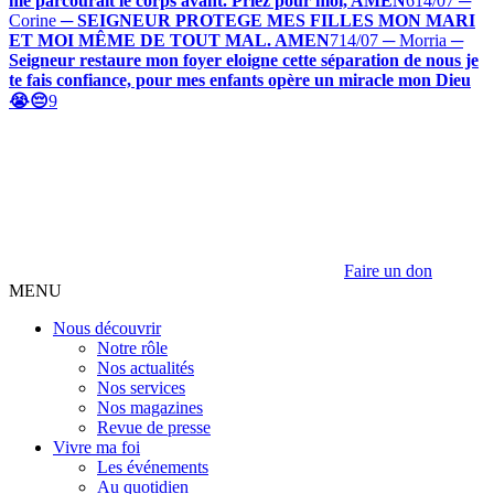
me parcourait le corps avant. Priez pour moi, AMEN
6
14/07 ─
Corine
─
SEIGNEUR PROTEGE MES FILLES MON MARI
ET MOI MÊME DE TOUT MAL. AMEN
7
14/07 ─ Morria
─
Seigneur restaure mon foyer eloigne cette séparation de nous je
te fais confiance, pour mes enfants opère un miracle mon Dieu
😭😔
9
Faire un don
MENU
Nous découvrir
Notre rôle
Nos actualités
Nos services
Nos magazines
Revue de presse
Vivre ma foi
Les événements
Au quotidien