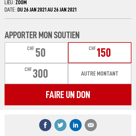
LIEU :
ZOOM
DATE :
DU 26 JAN 2021 AU 26 JAN 2021
APPORTER MON SOUTIEN
CHF
CHF
50
150
CHF
300
AUTRE MONTANT
FAIRE UN DON
Partager ce contenu sur Facebook
Partager ce contenu sur Twitter
Partager ce contenu sur
Partager ce co