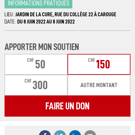
INFORMATIONS PRATIQUES
LIEU :
JARDIN DE LA CURE, RUE DU COLLÈGE 22 À CAROUGE
DATE :
DU 8 JUIN 2022 AU 8 JUIN 2022
APPORTER MON SOUTIEN
CHF
CHF
50
150
CHF
300
AUTRE MONTANT
FAIRE UN DON
Partager ce contenu sur Facebook
Partager ce contenu sur Twitter
Partager ce contenu sur
Partager ce co