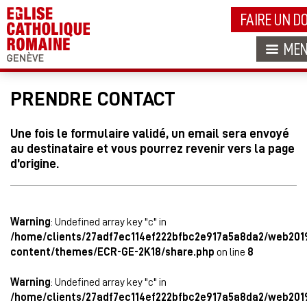
FAIRE UN D
ME
PRENDRE CONTACT
Une fois le formulaire validé, un email sera envoyé
au destinataire et vous pourrez revenir vers la page
d’origine.
Warning
: Undefined array key "c" in
/home/clients/27adf7ec114ef222bfbc2e917a5a8da2/web201
content/themes/ECR-GE-2K18/share.php
on line
8
Warning
: Undefined array key "c" in
/home/clients/27adf7ec114ef222bfbc2e917a5a8da2/web201