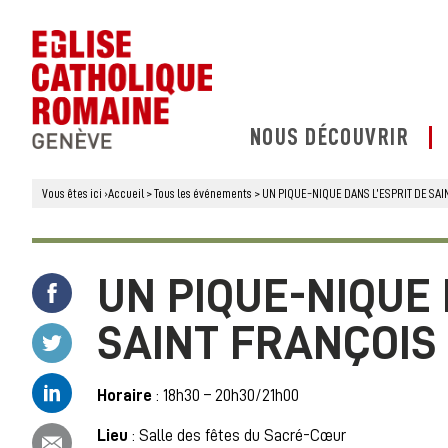
NOUS DÉCOUVRIR
Vous êtes ici
›
Accueil
>
Tous les événements
>
UN PIQUE-NIQUE DANS L’ESPRIT DE SAI
UN PIQUE-NIQUE 
Partager ce contenu sur Facebook
SAINT FRANÇOIS 
Partager ce contenu sur Twitter
Partager ce contenu sur Linkedin
Horaire
: 18h30 – 20h30/21h00
Partager ce contenu par email
Lieu
: Salle des fêtes du Sacré-Cœur