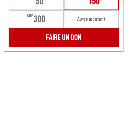
50
150
CHF
300
Autre montant
FAIRE UN DON