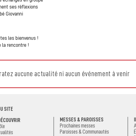
ment ses réflexions
bbé Giovanni
tes les bienvenus !
 la rencontre !
ratez aucune actualité ni aucun événement à venir
U SITE
MESSES & PAROISSES
DÉCOUVRIR
Prochaines messes
A
ôle
Paroisses & Communautés
É
ualités