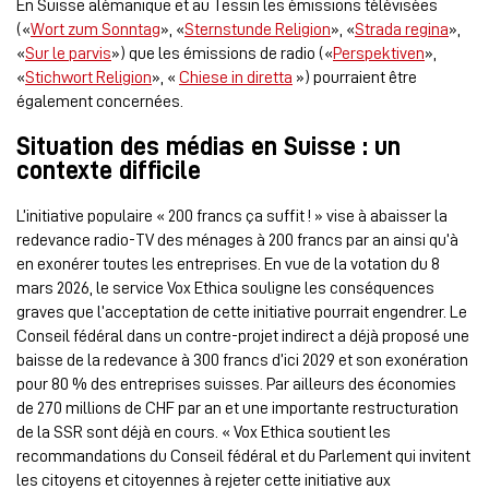
En Suisse alémanique et au Tessin les émissions télévisées
(«
Wort zum Sonntag
», «
Sternstunde Religion
», «
Strada regina
»,
«
Sur le parvis
») que les émissions de radio («
Perspektiven
»,
«
Stichwort Religion
», «
Chiese in diretta
») pourraient être
également concernées.
Situation des médias en Suisse : un
contexte difficile
L’initiative populaire « 200 francs ça suffit ! » vise à abaisser la
redevance radio-TV des ménages à 200 francs par an ainsi qu’à
en exonérer toutes les entreprises. En vue de la votation du 8
mars 2026, le service Vox Ethica souligne les conséquences
graves que l’acceptation de cette initiative pourrait engendrer. Le
Conseil fédéral dans un contre-projet indirect a déjà proposé une
baisse de la redevance à 300 francs d’ici 2029 et son exonération
pour 80 % des entreprises suisses. Par ailleurs des économies
de 270 millions de CHF par an et une importante restructuration
de la SSR sont déjà en cours. « Vox Ethica soutient les
recommandations du Conseil fédéral et du Parlement qui invitent
les citoyens et citoyennes à rejeter cette initiative aux