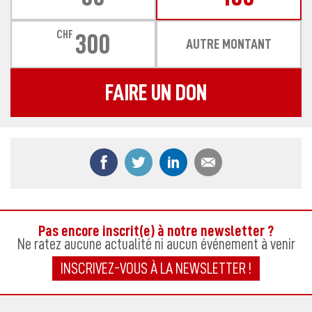
CHF
300
AUTRE MONTANT
FAIRE UN DON
Partager ce contenu sur Facebook
Partager ce contenu sur Twitter
Partager ce contenu sur
Partager ce co
Pas encore inscrit(e) à notre newsletter ?
Ne ratez aucune actualité ni aucun événement à venir
INSCRIVEZ-VOUS À LA NEWSLETTER !