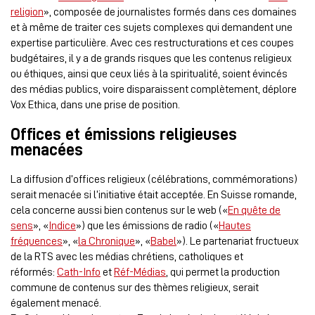
religion
», composée de journalistes formés dans ces domaines
et à même de traiter ces sujets complexes qui demandent une
expertise particulière. Avec ces restructurations et ces coupes
budgétaires, il y a de grands risques que les contenus religieux
ou éthiques, ainsi que ceux liés à la spiritualité, soient évincés
des médias publics, voire disparaissent complètement, déplore
Vox Ethica, dans une prise de position.
Offices et émissions religieuses
menacées
La diffusion d’offices religieux (célébrations, commémorations)
serait menacée si l’initiative était acceptée. En Suisse romande,
cela concerne aussi bien contenus sur le web («
En quête de
sens
», «
Indice
») que les émissions de radio («
Hautes
fréquences
», «
la Chronique
», «
Babel
»). Le partenariat fructueux
de la RTS avec les médias chrétiens, catholiques et
réformés:
Cath-Info
et
Réf-Médias
, qui permet la production
commune de contenus sur des thèmes religieux, serait
également menacé.