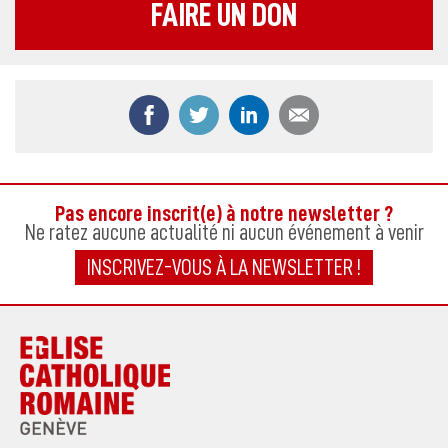
FAIRE UN DON
Partager ce contenu sur Facebook
Partager ce contenu sur Twitter
Partager ce contenu sur
Partager ce co
Pas encore inscrit(e) à notre newsletter ?
Ne ratez aucune actualité ni aucun événement à venir
INSCRIVEZ-VOUS À LA NEWSLETTER !