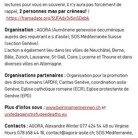
lectures pour vous en souvenir, il n’y aura pas forcément de
rappel,
2 personnes max par créneau!
)
:
https://framadate.org/5UFAdv3v5jnSDebk
Organisation :
AGORA (Aumônerie genevoise oecuménique
auprès des requérant.e.s d’asile), SOS Méditerranée Suisse
(section Genève).
L’action a également lieu dans les villes de Neuchâtel, Berne,
Bâle, Zürich, Lausanne, St-Gall, Coire, Lucerne et Thoune et dans
diverses villes en Allemagne.
Organisations partenaires :
Organisation pour la promotion
des droits humains (APDH), Caritas Genève, coordination asile
Genève, Eglise catholique romaine (ECR), Eglise protestante de
Genève (EPG).
Plus d’infos sous :
www.beimnamennennen.ch
et
unitedagainstrefugeedeaths.eu
Contacts :
AGORA, Alexandre Winter 077 424 54 48 ou Virginie
Hours 078 658 44 18, contact@agora-asile.ch; SOS Méditerranée,