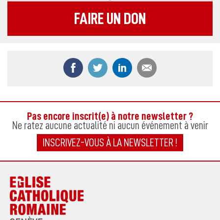
FAIRE UN DON
Partager ce contenu sur Facebook
Partager ce contenu sur Twitter
Partager ce contenu sur
Partager ce co
Pas encore inscrit(e) à notre newsletter ?
Ne ratez aucune actualité ni aucun événement à venir
INSCRIVEZ-VOUS À LA NEWSLETTER !