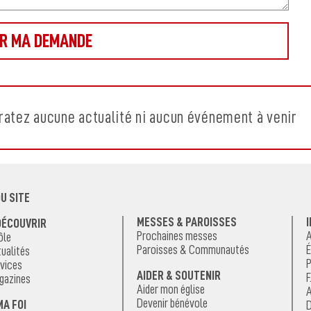
ratez aucune actualité ni aucun événement à venir
U SITE
MESSES & PAROISSES
DÉCOUVRIR
Prochaines messes
A
ôle
Paroisses & Communautés
É
ualités
P
vices
AIDER & SOUTENIR
F
gazines
Aider mon église
A
Devenir bénévole
MA FOI
D