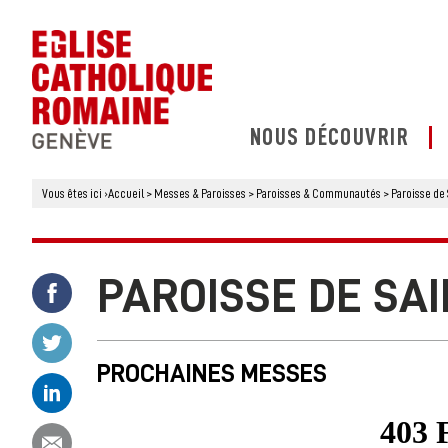
NOUS DÉCOUVRIR
Vous êtes ici
›
Accueil
>
Messes & Paroisses
>
Paroisses & Communautés
>
Paroisse de
PAROISSE DE SA
Partager ce contenu sur Facebook
Partager ce contenu sur Twitter
PROCHAINES MESSES
Partager ce contenu sur Linkedin
Partager ce contenu par email