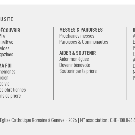
U SITE
MESSES & PAROISSES
DÉCOUVRIR
Prochaines messes
A
ôle
Paroisses & Communautés
É
ualités
P
vices
AIDER & SOUTENIR
F
gazines
Aider mon église
A
Devenir bénévole
MA FOI
D
Soutenir par la prière
énements
M
idien
P
de vie
es chrétiennes
ns de prière
Eglise Catholique Romaine à Genève - 2026 | N° association : CHE-100.846.