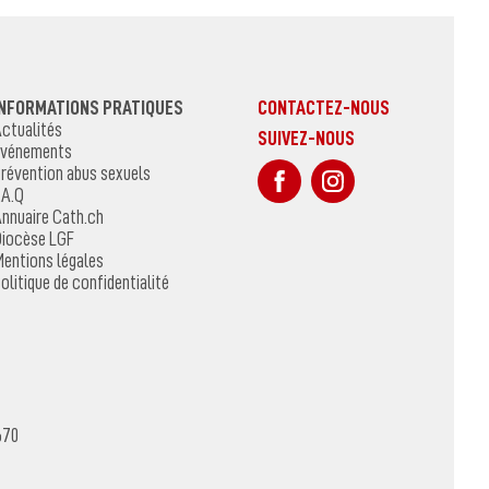
INFORMATIONS PRATIQUES
CONTACTEZ-NOUS
ctualités
SUIVEZ-NOUS
vénements
sur Facebook
Sur Instagr
révention abus sexuels
.A.Q
nnuaire Cath.ch
iocèse LGF
entions légales
olitique de confidentialité
670