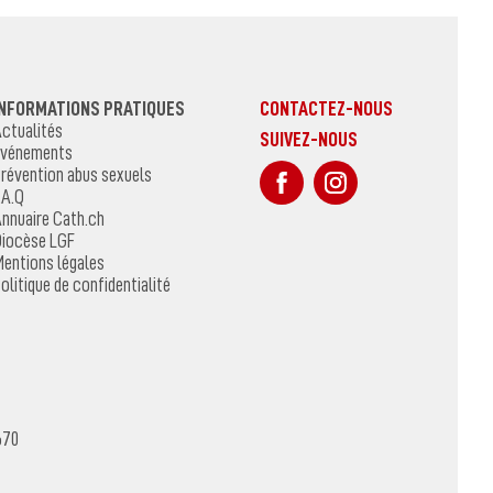
INFORMATIONS PRATIQUES
CONTACTEZ-NOUS
ctualités
SUIVEZ-NOUS
vénements
sur Facebook
Sur Instagr
révention abus sexuels
.A.Q
nnuaire Cath.ch
iocèse LGF
entions légales
olitique de confidentialité
670