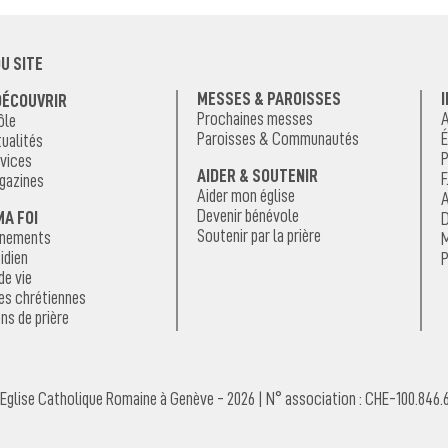
U SITE
MESSES & PAROISSES
DÉCOUVRIR
Prochaines messes
A
ôle
Paroisses & Communautés
É
ualités
P
vices
AIDER & SOUTENIR
F
gazines
Aider mon église
A
Devenir bénévole
MA FOI
D
Soutenir par la prière
énements
M
idien
P
de vie
es chrétiennes
ns de prière
Eglise Catholique Romaine à Genève - 2026 | N° association : CHE-100.846.