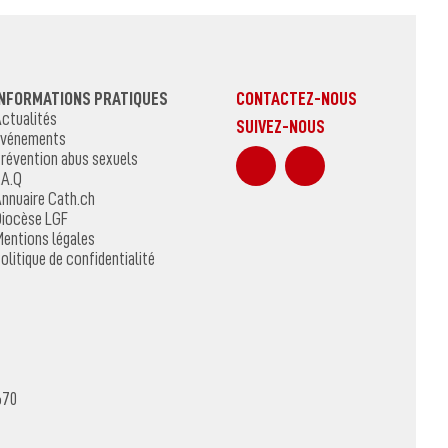
INFORMATIONS PRATIQUES
CONTACTEZ-NOUS
ctualités
SUIVEZ-NOUS
vénements
sur Facebook
Sur Instagr
révention abus sexuels
.A.Q
nnuaire Cath.ch
iocèse LGF
entions légales
olitique de confidentialité
670