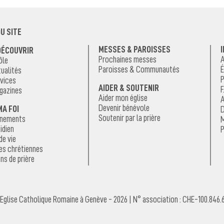
U SITE
MESSES & PAROISSES
DÉCOUVRIR
Prochaines messes
A
ôle
Paroisses & Communautés
É
ualités
P
vices
AIDER & SOUTENIR
F
gazines
Aider mon église
A
Devenir bénévole
MA FOI
D
Soutenir par la prière
énements
M
idien
P
de vie
es chrétiennes
ns de prière
Eglise Catholique Romaine à Genève - 2026 | N° association : CHE-100.846.