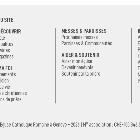
U SITE
MESSES & PAROISSES
DÉCOUVRIR
Prochaines messes
A
ôle
Paroisses & Communautés
É
ualités
P
vices
AIDER & SOUTENIR
F
gazines
Aider mon église
A
Devenir bénévole
MA FOI
D
Soutenir par la prière
énements
M
idien
P
de vie
es chrétiennes
ns de prière
Eglise Catholique Romaine à Genève - 2026 | N° association : CHE-100.846.