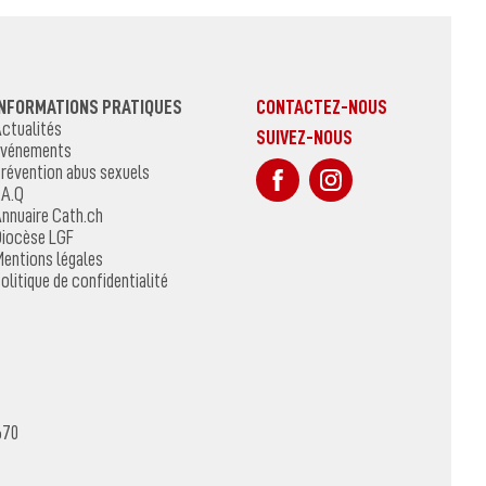
INFORMATIONS PRATIQUES
CONTACTEZ-NOUS
ctualités
SUIVEZ-NOUS
vénements
sur Facebook
Sur Instagr
révention abus sexuels
.A.Q
nnuaire Cath.ch
iocèse LGF
entions légales
olitique de confidentialité
670